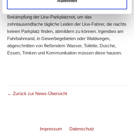
Ablehnen
soziale Medien, Werbung und Analysen weiter. Unsere
Engagement in der Coronakrise für die Lkw-Fahrer „Helden
Partner führen diese Informationen möglicherweise mit
der Straße“ und den gerade stattfindenden neuen Wegen zur
weiteren Daten zusammen, die Sie ihnen bereitgestellt
Bekämpfung der Lkw-Parkplatznot, um das
haben oder die sie im Rahmen Ihrer Nutzung der Dienste
zehntausendfache tägliche Leiden der Lkw-Fahrer, die nachts
gesammelt haben.
keinen Parkplatz finden, abmildern zu können. Irgendwo am
Fahrbahnrand, in Gewerbegebieten oder Waldwegen,
abgeschnitten von fließendem Wasser, Toilette, Dusche,
Essen, Trinken und Kommunikation müssen diese hausen.
← Zurück zur News-Übersicht
Impressum
Datenschutz