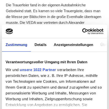
Die Trauerfeier fand in der eigenen Autobahnkirche
Geiselwind statt. Es kamen so viele Trauergäste, dass man
die Messe per Bildschirm in die große Eventhalle übertragen
musste. Die VEDA war vertreten durch Alexander
Ruscheinsky, Ferdinand Schuster und Herbert Quabach. Als
der Trauerzug durch den Autohof in Richtung Friedhof sich in
Bewegung setzte und Toni nochmals und zum letzten Mal an
Zustimmung
Details
Anzeigeneinstellungen
Über
vielen Stationen seines Lebenswerkes vorbeigetragen wurde
bekamen die Teilnehmer des Trauerzugs eine Gänsehaut als
die parkenden Lkws von allen Seiten ihre Hörner
Verantwortungsvoller Umgang mit Ihren Daten
ohrenbetäubend und eindringlich aufhupten. Am Grab war
auch die musikalische Umrahmung mit Bläsergruppen und
Wir und
unsere 1022 Partner
verarbeiten Ihre
zwei Topgitarristen sehr emotional.
persönlichen Daten, wie z. B. Ihre IP-Adresse, mithilfe
von Technologien wie Cookies, um Informationen auf
Toni Strohofer und 24-Gründer Alexander Ruscheinsky waren
Ihrem Gerät zu speichern und darauf zuzugreifen und so
enge Freunde. Die gegenseitige Wertschätzung umspannte
personalisierte Werbung und Inhalte, Messungen von
die persönliche und die fachliche Ebene: „Mit Toni fehlt mir ein
Werbung und Inhalten, Zielgruppenforschung sowie
Stück Autohof. Er ist als Gesprächspartner unersetzbar. Wir
Entwicklung von Angeboten zu ermöglichen. Sie
haben immer zusammen in die Zukunft geschaut und dann