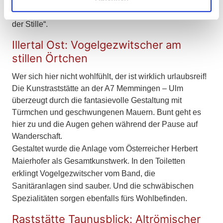
Lebensgeister wieder wecken soll, sowie einen „Raum
Partner führen diese Informationen möglicherweise mit
weiteren Daten zusammen, die Sie ihnen bereitgestellt
der Stille“.
haben oder die sie im Rahmen Ihrer Nutzung der Dienste
Illertal Ost: Vogelgezwitscher am
gesammelt haben.
stillen Örtchen
Wer sich hier nicht wohlfühlt, der ist wirklich urlaubsreif!
Die Kunstraststätte an der A7 Memmingen – Ulm
überzeugt durch die fantasievolle Gestaltung mit
Türmchen und geschwungenen Mauern. Bunt geht es
hier zu und die Augen gehen während der Pause auf
Wanderschaft.
Gestaltet wurde die Anlage vom Österreicher Herbert
Maierhofer als Gesamtkunstwerk. In den Toiletten
erklingt Vogelgezwitscher vom Band, die
Sanitäranlagen sind sauber. Und die schwäbischen
Spezialitäten sorgen ebenfalls fürs Wohlbefinden.
Raststätte Taunusblick: Altrömischer