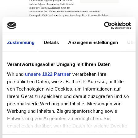
Zustimmung
Details
Anzeigeneinstellungen
Über
D
ie Urlaubssaison beginnt, aber vor der Erholung liegt
eine lange Autofahrt. Wer heil ankommen will, sollte
genügend Zwischenstopps einplanen.
Verantwortungsvoller Umgang mit Ihren Daten
Wir haben dafür die attraktivsten Rastanlagen in
Wir und
unsere 1022 Partner
verarbeiten Ihre
Deutschland ermittelt: Diese Autobahnraststätten sind
persönlichen Daten, wie z. B. Ihre IP-Adresse, mithilfe
nicht nur zum Tanken da, bei ihnen lohnt sich auch ein
von Technologien wie Cookies, um Informationen auf
Aufenthalt. Sie erlauben es dem Autofahrer nicht nur,
Ihrem Gerät zu speichern und darauf zuzugreifen und so
seine Beine zu vertreten, sondern punkten mit weiteren
personalisierte Werbung und Inhalte, Messungen von
Annehmlichkeiten.
Werbung und Inhalten, Zielgruppenforschung sowie
Entwicklung von Angeboten zu ermöglichen. Sie
Autohof Gramschatzer Wald: Wellness
entscheiden darüber, wer Ihre Daten für welche Zwecke
für die Füße
nutzt. Sie können Ihre Einwilligung jederzeit über die