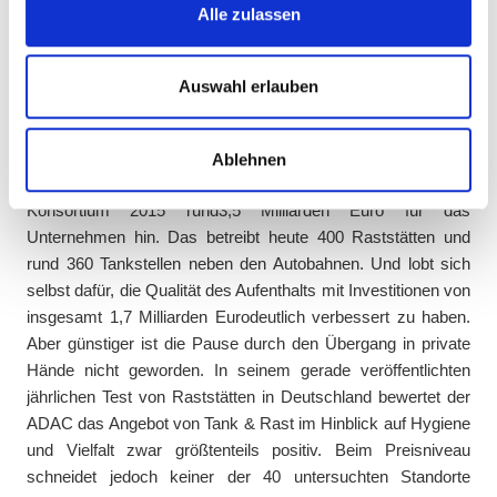
Alle zulassen
D-Mark (knapp 600 Millionen Euro) an Investoren.
Wir verwenden Cookies, um Inhalte und Anzeigen zu
Mehrere lukrative
personalisieren, Funktionen für soziale Medien anbieten
zu können und die Zugriffe auf unsere Website zu
Eigentümerwechsel
Auswahl erlauben
analysieren. Außerdem geben wir Informationen zu Ihrer
Diese reichten sie später ebenso mit Gewinn weiter wie der
Verwendung unserer Website an unsere Partner für
jeweils folgende Eigentümer. Beim bislang letzten Wechsel
Ablehnen
soziale Medien, Werbung und Analysen weiter. Unsere
legte ein von einer Tochtergesellschaft der Allianz angeführtes
Partner führen diese Informationen möglicherweise mit
Konsortium 2015 rund3,5 Milliarden Euro für das
weiteren Daten zusammen, die Sie ihnen bereitgestellt
Unternehmen hin. Das betreibt heute 400 Raststätten und
haben oder die sie im Rahmen Ihrer Nutzung der Dienste
rund 360 Tankstellen neben den Autobahnen. Und lobt sich
gesammelt haben.
selbst dafür, die Qualität des Aufenthalts mit Investitionen von
insgesamt 1,7 Milliarden Eurodeutlich verbessert zu haben.
Aber günstiger ist die Pause durch den Übergang in private
Hände nicht geworden. In seinem gerade veröffentlichten
jährlichen Test von Raststätten in Deutschland bewertet der
ADAC das Angebot von Tank & Rast im Hinblick auf Hygiene
und Vielfalt zwar größtenteils positiv. Beim Preisniveau
schneidet jedoch keiner der 40 untersuchten Standorte