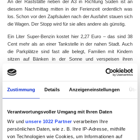
An der Raststätte neben der A3 in Richtung Süden ist an
diesem Nachmittag mitten in der Ferienzeit ordentlich was
los. Schon vor den Zapfsäulen nach der Ausfahrt stauen sich
die Wagen. Der Stopp wird für sie alles andere als günstig.
Ein Liter Super-Benzin kostet hier 2,27 Euro – das sind 38
Cent mehr als an einer Tankstelle in der nahen Stadt. Auch
die Parkplätze sind fast alle belegt, Familien mit Kindern
sitzen auf Bänken in der Sonne und verspeisen ihren
mitgebrachten Proviant. Im Rasthof geht es dagegen
übersichtlich zu, nur der integrierte Burger King und die
Kaffeebar (Cappuccino, mittlere Größe: 4,90 Euro) haben
Kundschaft angelockt.
Zustimmung
Details
Anzeigeneinstellungen
Über
Manche Besucher begutachten die Ware – und drehen dann
ab. Das mag an den Preisen liegen: Ein Magnum-Eis oder
Verantwortungsvoller Umgang mit Ihren Daten
eine Tüte Haribo-Lakritz kosten hier jeweils 3,99 Euro, ein
Wir und
unsere 1022 Partner
verarbeiten Ihre
Bagel mit Avocado-Aufstrich 6,90 Euro. Und die einfache
persönlichen Daten, wie z. B. Ihre IP-Adresse, mithilfe
Brezel ist mit 2,99 Euroausgezeichnet. Es sind Preise, die
von Technologien wie Cookies, um Informationen auf
vor allem während der Urlaubszeit Hunderttausende