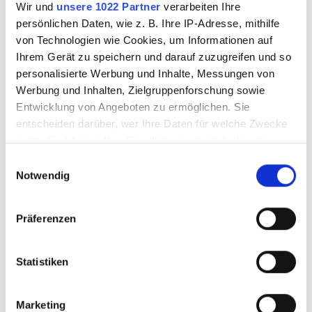
Wir und
unsere 1022 Partner
verarbeiten Ihre
persönlichen Daten, wie z. B. Ihre IP-Adresse, mithilfe
Einige Worte unserer Gäste:
von Technologien wie Cookies, um Informationen auf
Ihrem Gerät zu speichern und darauf zuzugreifen und so
5.0
personalisierte Werbung und Inhalte, Messungen von
von 5
Werbung und Inhalten, Zielgruppenforschung sowie
Entwicklung von Angeboten zu ermöglichen. Sie
entscheiden darüber, wer Ihre Daten für welche Zwecke
nutzt. Sie können Ihre Einwilligung jederzeit über die
“Super freundliches Personal, Hallen sind sauber, Automaten
Cookie-Erklärung oder durch Klicken auf das Privacy
werden unverzüglich abgereinigt und Geräte der neuesten
Einwilligungsauswahl
Trigger Symbol ändern oder widerrufen
Notwendig
Generation im Einsatz. Klare Empfehlung.”
T. C.
Wenn Sie es erlauben, würden wir auch gerne:
Präferenzen
Informationen über Ihre geografische Lage
5.0
erfassen, welche bis auf einige Meter genau sein
von 5
können
Statistiken
Ihr Gerät durch aktives Scannen nach
bestimmten Merkmalen (Fingerprinting) identifizieren
Marketing