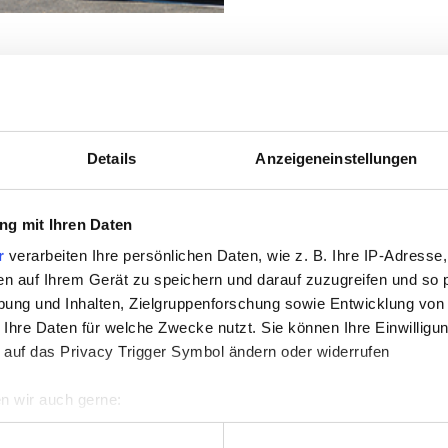
vice und Komfort dir
Details
Anzeigeneinstellungen
g mit Ihren Daten
lometer zur A1, sowie zum Autobahnkreuz A1/A29: da
r
verarbeiten Ihre persönlichen Daten, wie z. B. Ihre IP-Adresse,
ndet sich an der B213 (Ausfahrt Jümmestraße) in 
en auf Ihrem Gerät zu speichern und darauf zuzugreifen und so 
 gelegene Business-Zimmer.
ung und Inhalten, Zielgruppenforschung sowie Entwicklung von
 Ihre Daten für welche Zwecke nutzt. Sie können Ihre Einwilligun
 ein „A la Carte“-Restaurant, eine
Lavazza-Cafe
 auf das Privacy Trigger Symbol ändern oder widerrufen
wie kostenlose Parkplätze direkt vor der Haustür 
nnung und runden das Bild ab.
n wir auch gerne:
re geografische Lage erfassen, welche bis auf einige Meter gen
 Sie anreisen, die Rezeption ist 24 Stunden besetzt