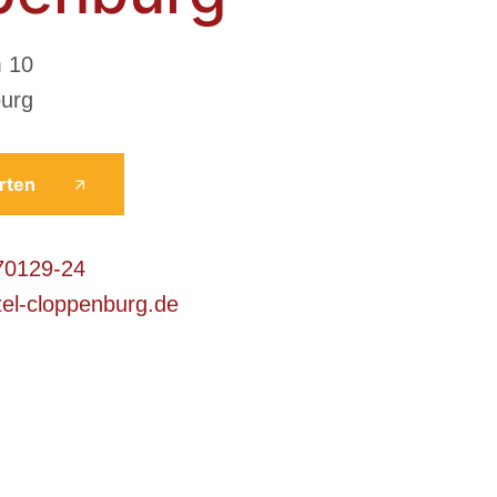
 10
urg
rten
70129-24
el-cloppenburg.de