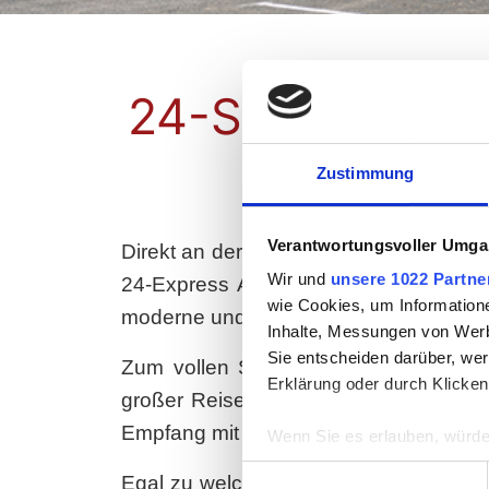
24-Stunden-Ser
Zustimmung
Verantwortungsvoller Umgan
Direkt an der B213 und nur wenige Ki
Wir und
unsere 1022 Partne
24-Express Autohof Cloppenburg befi
wie Cookies, um Information
moderne und trotz Verkehrslage ruhig
Inhalte, Messungen von Werb
Sie entscheiden darüber, wer
Zum vollen Service stehen den Gästen
Erklärung oder durch Klicken
großer Reise- und Tankstellenshop
so
Empfang mit Sky-TV dienen der Entspa
Wenn Sie es erlauben, würde
Informationen über Ih
Einwilligungsauswahl
Egal zu welcher Tages- oder Nachtzeit