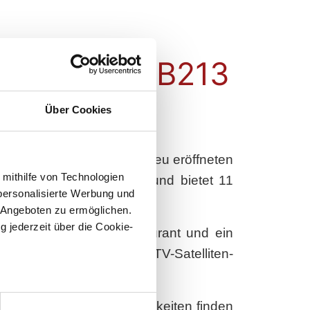
ekt an der B213
Über Cookies
s Hotel Cloppenburg im neu eröffneten
 mithilfe von Technologien
verkehrsgünstiger Lage und bietet 11
personalisierte Werbung und
 Angeboten zu ermöglichen.
g jederzeit über die Cookie-
-BAR, ein Subway-Restaurant und ein
zur Verfügung. WLAN und TV-Satelliten-
au sein können
. Weitere Einkaufsmöglichkeiten finden