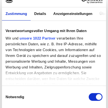
Aral Pulse LKW Ladesäulen
Zustimmung
Details
Anzeigeneinstellungen
Über
24h Shop
Verantwortungsvoller Umgang mit Ihren Daten
WC
Wir und
unsere 1022 Partner
verarbeiten Ihre
Dusche
persönlichen Daten, wie z. B. Ihre IP-Adresse, mithilfe
von Technologien wie Cookies, um Informationen auf
WLAN
Ihrem Gerät zu speichern und darauf zuzugreifen und so
personalisierte Werbung und Inhalte, Messungen von
Rollstuhlgerecht
Werbung und Inhalten, Zielgruppenforschung sowie
Entwicklung von Angeboten zu ermöglichen. Sie
Schnellimbiss
entscheiden darüber, wer Ihre Daten für welche Zwecke
nutzt. Sie können Ihre Einwilligung jederzeit über die
Spielplatz
Cookie-Erklärung oder durch Klicken auf das Privacy
Einwilligungsauswahl
Trigger Symbol ändern oder widerrufen
Notwendig
Wickeltisch
Wenn Sie es erlauben, würden wir auch gerne: