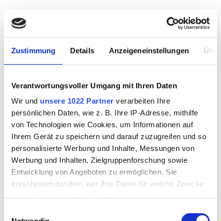
Zustimmung
Details
Anzeigeneinstellungen
Über
Verantwortungsvoller Umgang mit Ihren Daten
Wir und
unsere 1022 Partner
verarbeiten Ihre
persönlichen Daten, wie z. B. Ihre IP-Adresse, mithilfe
von Technologien wie Cookies, um Informationen auf
Ihrem Gerät zu speichern und darauf zuzugreifen und so
personalisierte Werbung und Inhalte, Messungen von
Werbung und Inhalten, Zielgruppenforschung sowie
Entwicklung von Angeboten zu ermöglichen. Sie
entscheiden darüber, wer Ihre Daten für welche Zwecke
nutzt. Sie können Ihre Einwilligung jederzeit über die
Cookie-Erklärung oder durch Klicken auf das Privacy
Einwilligungsauswahl
Trigger Symbol ändern oder widerrufen
Notwendig