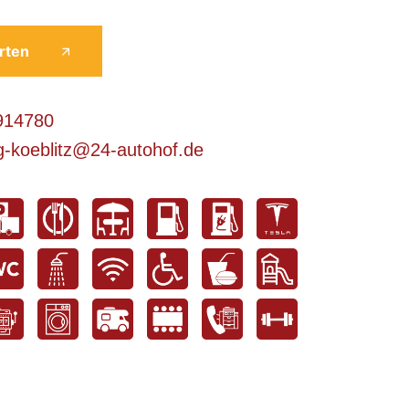
rten
914780
-koeblitz@24-autohof.de