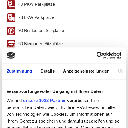
40 PKW Parkplätze
78 LKW Parkplätze
90 Restaurant Sitzplätze
60 Biergarten Sitzplätze
Terrasse/Biergarten
Zustimmung
Details
Anzeigeneinstellungen
Über
Tankstelle
Elektrotankstelle
Verantwortungsvoller Umgang mit Ihren Daten
Wir und
unsere 1022 Partner
verarbeiten Ihre
Autogas
persönlichen Daten, wie z. B. Ihre IP-Adresse, mithilfe
24h Shop
von Technologien wie Cookies, um Informationen auf
Ihrem Gerät zu speichern und darauf zuzugreifen und so
WC
personalisierte Werbung und Inhalte, Messungen von