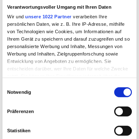
151 LKW Parkplätze
Verantwortungsvoller Umgang mit Ihren Daten
100 Restaurant Sitzplätze
Wir und
unsere 1022 Partner
verarbeiten Ihre
persönlichen Daten, wie z. B. Ihre IP-Adresse, mithilfe
50 Biergarten Sitzplätze
von Technologien wie Cookies, um Informationen auf
Ihrem Gerät zu speichern und darauf zuzugreifen und so
personalisierte Werbung und Inhalte, Messungen von
Terrasse/Biergarten
Werbung und Inhalten, Zielgruppenforschung sowie
Entwicklung von Angeboten zu ermöglichen. Sie
Hotel
entscheiden darüber, wer Ihre Daten für welche Zwecke
nutzt. Sie können Ihre Einwilligung jederzeit über die
Tankstelle
Cookie-Erklärung oder durch Klicken auf das Privacy
Einwilligungsauswahl
Elektrotankstelle
Trigger Symbol ändern oder widerrufen
Notwendig
Tesla Supercharger
Wenn Sie es erlauben, würden wir auch gerne:
Präferenzen
Informationen über Ihre geografische Lage
Autogas
erfassen, welche bis auf einige Meter genau sein
können
Statistiken
LNG-Tankstelle
Ihr Gerät durch aktives Scannen nach