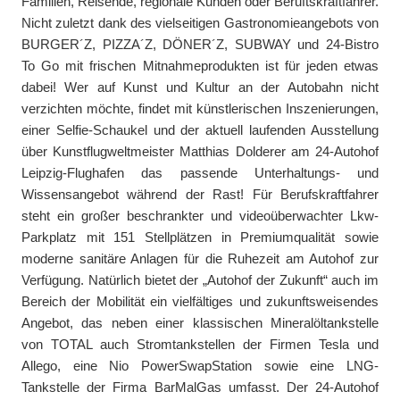
Familien, Reisende, regionale Kunden oder Beruftskraftfahrer.
Nicht zuletzt dank des vielseitigen Gastronomieangebots von
BURGER´Z, PIZZA´Z, DÖNER´Z, SUBWAY und 24-Bistro
To Go mit frischen Mitnahmeprodukten ist für jeden etwas
dabei! Wer auf Kunst und Kultur an der Autobahn nicht
verzichten möchte, findet mit künstlerischen Inszenierungen,
einer Selfie-Schaukel und der aktuell laufenden Ausstellung
über Kunstflugweltmeister Matthias Dolderer am 24-Autohof
Leipzig-Flughafen das passende Unterhaltungs- und
Wissensangebot während der Rast! Für Berufskraftfahrer
steht ein großer beschrankter und videoüberwachter Lkw-
Parkplatz mit 151 Stellplätzen in Premiumqualität sowie
moderne sanitäre Anlagen für die Ruhezeit am Autohof zur
Verfügung. Natürlich bietet der „Autohof der Zukunft“ auch im
Bereich der Mobilität ein vielfältiges und zukunftsweisendes
Angebot, das neben einer klassischen Mineralöltankstelle
von TOTAL auch Stromtankstellen der Firmen Tesla und
Allego, eine Nio PowerSwapStation sowie eine LNG-
Tankstelle der Firma BarMalGas umfasst. Der 24-Autohof