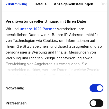
Spielplatz
Zustimmung
Details
Anzeigeneinstellungen
Über
Wickeltisch
Verantwortungsvoller Umgang mit Ihren Daten
Hundefreundlich
Wir und
unsere 1022 Partner
verarbeiten Ihre
persönlichen Daten, wie z. B. Ihre IP-Adresse, mithilfe
Spielhalle
von Technologien wie Cookies, um Informationen auf
Ihrem Gerät zu speichern und darauf zuzugreifen und so
Waschmaschine
personalisierte Werbung und Inhalte, Messungen von
Werbung und Inhalten, Zielgruppenforschung sowie
Caravan/Wohnmobil Übernachtung
Entwicklung von Angeboten zu ermöglichen. Sie
entscheiden darüber, wer Ihre Daten für welche Zwecke
Büroservice
nutzt. Sie können Ihre Einwilligung jederzeit über die
Cookie-Erklärung oder durch Klicken auf das Privacy
Outdoor Fitness
Einwilligungsauswahl
Trigger Symbol ändern oder widerrufen
Notwendig
DocStop
Wenn Sie es erlauben, würden wir auch gerne:
Präferenzen
Geldautomat
Informationen über Ihre geografische Lage