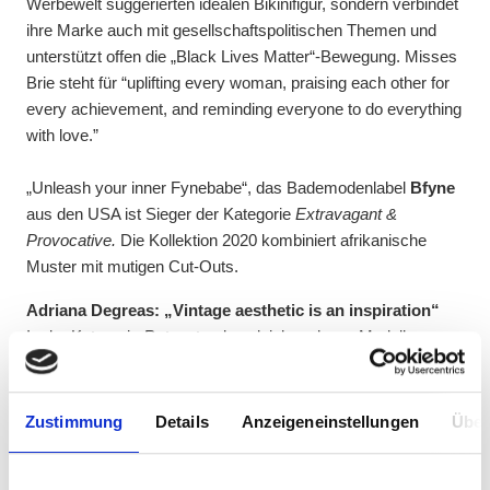
Werbewelt suggerierten idealen Bikinifigur, sondern verbindet
ihre Marke auch mit gesellschaftspolitischen Themen und
unterstützt offen die „Black Lives Matter“-Bewegung. Misses
Brie steht für “uplifting every woman, praising each other for
every achievement, and reminding everyone to do everything
with love.”
„Unleash your inner Fynebabe“, das Bademodenlabel
Bfyne
aus den USA ist Sieger der Kategorie
Extravagant &
Provocative.
Die Kollektion 2020 kombiniert afrikanische
Muster mit mutigen Cut-Outs.
Adriana Degreas: „Vintage aesthetic is an inspiration“
In der Kategorie
Retro
standen gleich mehrere Modelle von
Adriana Degreas
aus Sao Paulo in der Spitzenbewertung.
Die brasilianische „Bain Couture“ ließ mit der
Neuinterpretation des Réard-Rose-Bikinis und der Linie „The
Zustimmung
Details
Anzeigeneinstellungen
Über
New Vintage“ keinen anderen Sieger zu.
Zwei Schwestern aus Liechtenstein sind einfach nicht