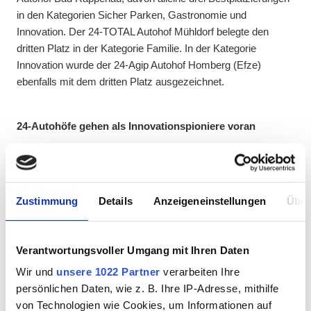
in den Kategorien Sicher Parken, Gastronomie und
Innovation. Der 24-TOTAL Autohof Mühldorf belegte den
dritten Platz in der Kategorie Familie. In der Kategorie
Innovation wurde der 24-Agip Autohof Homberg (Efze)
ebenfalls mit dem dritten Platz ausgezeichnet.
24-Autohöfe gehen als Innovationspioniere voran
Insbesondere die doppelte Auszeichnung in der Kategorie
Innovation durch den 24-TOTAL Autohof Bad Rappenau (1.
Platz) und den 24-Agip Autohof Homberg (3. Platz) würdigt
Zustimmung
Details
Anzeigeneinstellungen
Über
die hiesige Vorreiterrolle der 24-Autohöfe. Neben allgemeinen
Projekten, wie der Installation von Outdoor-Fitnessgeräten für
Berufskraftfahrer an den Autohöfen, stehen die 24-Autohöfe
Verantwortungsvoller Umgang mit Ihren Daten
besonders im Bereich der Mobilität für großen Fortschritt.
Das Angebot alternativer Antriebsformen beschränkt sich
Wir und
unsere 1022 Partner
verarbeiten Ihre
dabei nicht nur auf Lademöglichkeiten für Elektrofahrzeuge
persönlichen Daten, wie z. B. Ihre IP-Adresse, mithilfe
und Wasserstofftankstellen. Mit der Eröffnung zweier LNG-
von Technologien wie Cookies, um Informationen auf