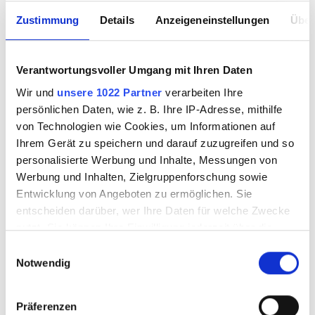
umweltfreundlichste Treibstoffalternative für Lkws an. Daher
Zustimmung
Details
Anzeigeneinstellungen
Über
entsteht am neuen 24-Autohof auch eine der wenigen LNG-
Tankstellen Deutschlands mit unseren Partnern Knauber Gas
GmbH & Co. KG.
Verantwortungsvoller Umgang mit Ihren Daten
Wir und
unsere 1022 Partner
verarbeiten Ihre
persönlichen Daten, wie z. B. Ihre IP-Adresse, mithilfe
von Technologien wie Cookies, um Informationen auf
Ihrem Gerät zu speichern und darauf zuzugreifen und so
personalisierte Werbung und Inhalte, Messungen von
Werbung und Inhalten, Zielgruppenforschung sowie
Entwicklung von Angeboten zu ermöglichen. Sie
entscheiden darüber, wer Ihre Daten für welche Zwecke
nutzt. Sie können Ihre Einwilligung jederzeit über die
Cookie-Erklärung oder durch Klicken auf das Privacy
Einwilligungsauswahl
Trigger Symbol ändern oder widerrufen
Notwendig
Wenn Sie es erlauben, würden wir auch gerne:
Präferenzen
Auch in der Innengestaltung des Autohofes entwickelt die 24-
Informationen über Ihre geografische Lage