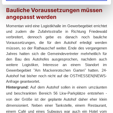
Partner führen diese Informationen möglicherweise mit
weiteren Daten zusammen, die Sie ihnen bereitgestellt
Bauliche Voraussetzungen müssen
haben oder die sie im Rahmen Ihrer Nutzung der Dienste
angepasst werden
gesammelt haben.
Momentan wird eine Logistikhalle im Gewerbegebiet errichtet
und zudem die Zufahrtsstraße in Richtung Friedewald
verbreitert, dennoch gebe es danach noch bauliche
Voraussetzungen, die für den Autohof erledigt werden
müssen, so der Rathauschef weiter. Ende des vergangenen
Jahres hatten sich die Gemeindevertreter mehrheitlich für
den Bau des Autohofes ausgesprochen, nachdem auch
weitere Logistiker, Interesse an einem Standort im
Gewerbegebiet "Am Mackenrotschen Garten" hatten. 24-
Autohof hat bisher noch nicht auf die OSTHESSEN|NEWS-
Anfrage geantwortet.
Hintergrund:
Auf dem Autohof sollen in einem umzäunten
und beschrankten Bereich 56 Lkw-Parkplätze entstehen -
von der Größe ist der geplante Autohof daher eher klein
dimensioniert. Neben einer Tankstelle, einem Restaurant,
einem Café und eines Subways war auch ein Hotel vom