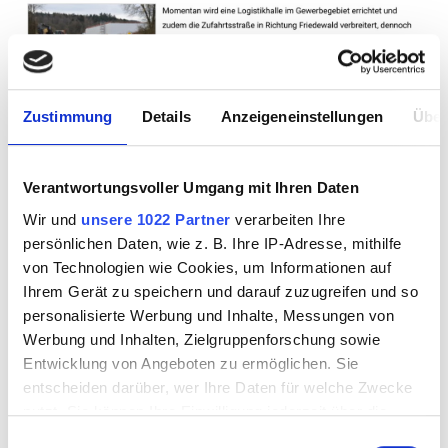
Zustimmung
Details
Anzeigeneinstellungen
Über
Verantwortungsvoller Umgang mit Ihren Daten
Wir und
unsere 1022 Partner
verarbeiten Ihre
persönlichen Daten, wie z. B. Ihre IP-Adresse, mithilfe
von Technologien wie Cookies, um Informationen auf
Ihrem Gerät zu speichern und darauf zuzugreifen und so
personalisierte Werbung und Inhalte, Messungen von
WILDECK
Vertragsunterzeichnung im März
Werbung und Inhalten, Zielgruppenforschung sowie
Entwicklung von Angeboten zu ermöglichen. Sie
entscheiden darüber, wer Ihre Daten für welche Zwecke
Anfang 2023: Bau des Autohofes in
nutzt. Sie können Ihre Einwilligung jederzeit über die
Hönebach steht in den Startlöchern
Cookie-Erklärung oder durch Klicken auf das Privacy
Einwilligungsauswahl