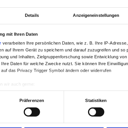
Details
Anzeigeneinstellungen
g mit Ihren Daten
r
verarbeiten Ihre persönlichen Daten, wie z. B. Ihre IP-Adresse,
en auf Ihrem Gerät zu speichern und darauf zuzugreifen und so 
ung und Inhalten, Zielgruppenforschung sowie Entwicklung von
 Ihre Daten für welche Zwecke nutzt. Sie können Ihre Einwilligun
 auf das Privacy Trigger Symbol ändern oder widerrufen
n wir auch gerne:
re geografische Lage erfassen, welche bis auf einige Meter gen
es Scannen nach bestimmten Merkmalen (Fingerprinting) identifi
Präferenzen
Statistiken
ie Ihre persönlichen Daten verarbeitet werden, und legen Sie I
nhalte und Anzeigen zu personalisieren, Funktionen für soziale