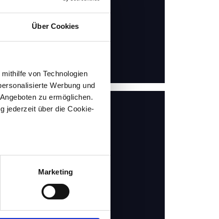
Über Cookies
 mithilfe von Technologien
personalisierte Werbung und
 Angeboten zu ermöglichen.
g jederzeit über die Cookie-
au sein können
zieren
Marketing
hre Präferenzen im
Abschnitt
 Medien anbieten zu können