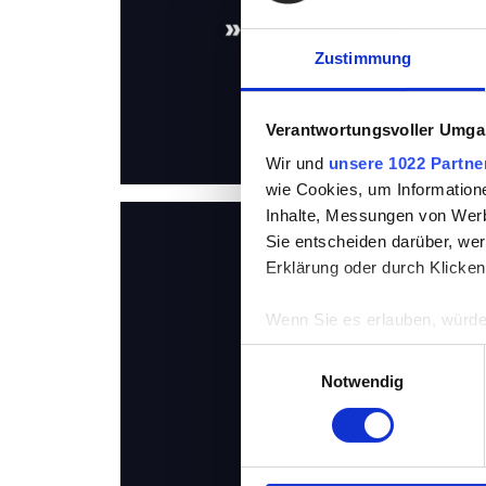
Zustimmung
Verantwortungsvoller Umgan
Wir und
unsere 1022 Partne
wie Cookies, um Information
Inhalte, Messungen von Werb
Sie entscheiden darüber, wer
Erklärung oder durch Klicken
Wenn Sie es erlauben, würde
Informationen über Ih
Einwilligungsauswahl
Ihr Gerät durch aktiv
Notwendig
Erfahren Sie mehr darüber, w
Einzelheiten
fest.
Wir verwenden Cookies, um I