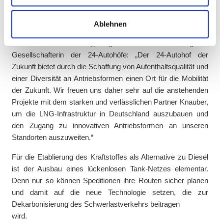
analysieren. Außerdem geben wir Informationen zu Ihrer
Zusätzlich betreibt Knauber bereits einen weiteren LNG-
Verwendung unserer Website an unsere Partner für
Standort an der A 45 in Haiger.
Ablehnen
soziale Medien, Werbung und Analysen weiter. Unsere
Partner führen diese Informationen möglicherweise mit
Dr. Jessica Ruscheinsky, Mitglied der Geschäftsleitung und
weiteren Daten zusammen, die Sie ihnen bereitgestellt
Gesellschafterin der 24-Autohöfe: „Der 24-Autohof der
haben oder die sie im Rahmen Ihrer Nutzung der Dienste
Zukunft bietet durch die Schaffung von Aufenthaltsqualität und
gesammelt haben.
einer Diversität an Antriebsformen einen Ort für die Mobilität
der Zukunft. Wir freuen uns daher sehr auf die anstehenden
Projekte mit dem starken und verlässlichen Partner Knauber,
um die LNG-Infrastruktur in Deutschland auszubauen und
den Zugang zu innovativen Antriebsformen an unseren
Standorten auszuweiten.“
Für die Etablierung des Kraftstoffes als Alternative zu Diesel
ist der Ausbau eines lückenlosen Tank-Netzes elementar.
Denn nur so können Speditionen ihre Routen sicher planen
und damit auf die neue Technologie setzen, die zur
Dekarbonisierung des Schwerlastverkehrs beitragen
wird.