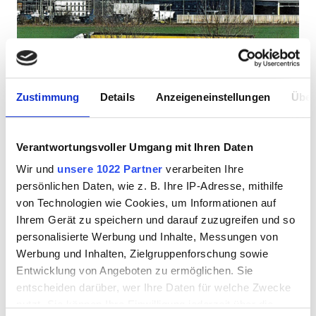
Zustimmung
Details
Anzeigeneinstellungen
Über
Verantwortungsvoller Umgang mit Ihren Daten
Wir und
unsere 1022 Partner
verarbeiten Ihre
persönlichen Daten, wie z. B. Ihre IP-Adresse, mithilfe
von Technologien wie Cookies, um Informationen auf
Ihrem Gerät zu speichern und darauf zuzugreifen und so
personalisierte Werbung und Inhalte, Messungen von
Werbung und Inhalten, Zielgruppenforschung sowie
Entwicklung von Angeboten zu ermöglichen. Sie
entscheiden darüber, wer Ihre Daten für welche Zwecke
nutzt. Sie können Ihre Einwilligung jederzeit über die