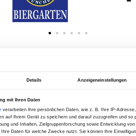
100 Restaurant Sitzplätze
100 Biergarten Sitzplätze
Details
Anzeigeneinstellungen
g mit Ihren Daten
WLAN
r
verarbeiten Ihre persönlichen Daten, wie z. B. Ihre IP-Adresse,
en auf Ihrem Gerät zu speichern und darauf zuzugreifen und so 
Rollstuhlgerecht
ung und Inhalten, Zielgruppenforschung sowie Entwicklung von
 Ihre Daten für welche Zwecke nutzt. Sie können Ihre Einwilligun
Schnellimbiss