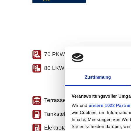
70 PKW Parkplätze
80 LKW Parkplätze
Zustimmung
Verantwortungsvoller Umgan
Terrasse/Biergarten
Wir und
unsere 1022 Partne
wie Cookies, um Information
Tankstelle
Inhalte, Messungen von Werb
Sie entscheiden darüber, wer
Elektrotankstelle