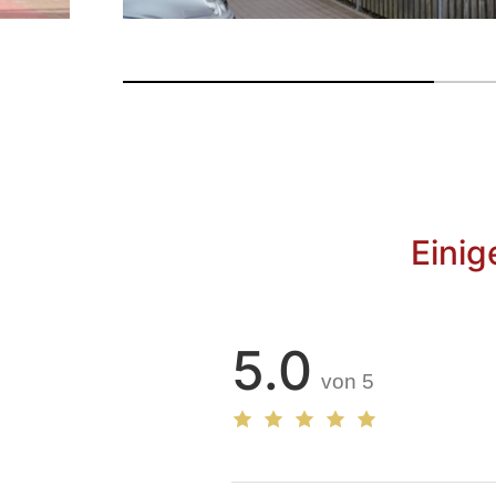
Einig
5.0
von 5