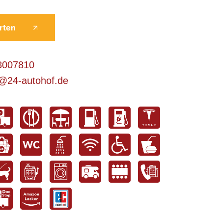
rten
8007810
@24-autohof.de