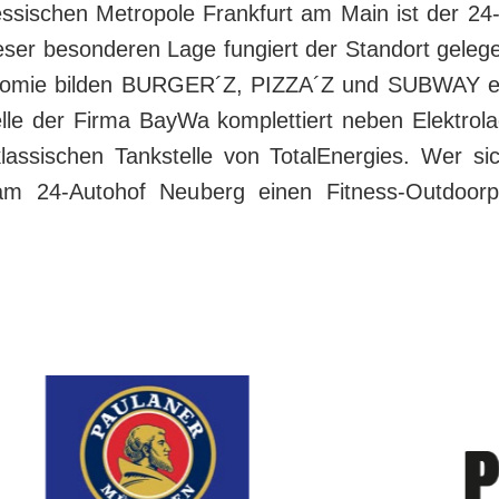
essischen Metropole Frankfurt am Main ist der 2
ieser besonderen Lage fungiert der Standort gelege
ronomie bilden BURGER´Z, PIZZA´Z und SUBWAY ei
le der Firma BayWa komplettiert neben Elektrola
klassischen Tankstelle von TotalEnergies. Wer si
t am 24-Autohof Neuberg einen Fitness-Outdoorp